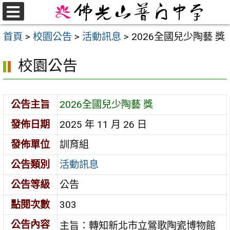
跳
至
選
首頁
>
校園公告
>
活動訊息
>
2026全國兒少陶藝 獎
單
主
要
校園公告
內
容
區
公告主旨
2026全國兒少陶藝 獎
發佈日期
2025 年 11 月 26 日
發佈單位
訓育組
公告類別
活動訊息
公告等級
公告
點閱次數
303
公告內容
主旨：轉知新北市立鶯歌陶瓷博物館