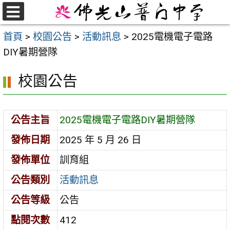
跳
至
選
首頁
>
校園公告
>
活動訊息
>
2025電機電子電路
單
主
DIY暑期營隊
要
內
校園公告
容
區
公告主旨
2025電機電子電路DIY暑期營隊
發佈日期
2025 年 5 月 26 日
發佈單位
訓育組
公告類別
活動訊息
公告等級
公告
點閱次數
412