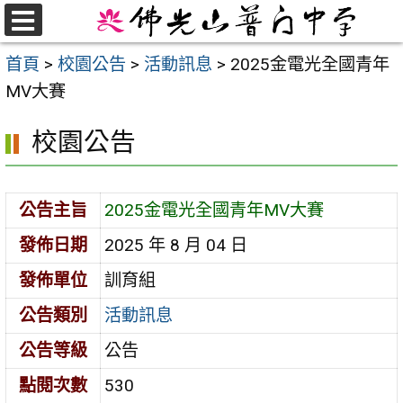
跳
至
選
首頁
>
校園公告
>
活動訊息
>
2025金電光全國青年
單
主
MV大賽
要
內
校園公告
容
區
公告主旨
2025金電光全國青年MV大賽
發佈日期
2025 年 8 月 04 日
發佈單位
訓育組
公告類別
活動訊息
公告等級
公告
點閱次數
530