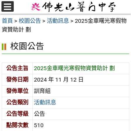
跳
至
選
首頁
>
校園公告
>
活動訊息
>
2025金車曙光寒假物
單
主
資贊助計 劃
要
內
校園公告
容
區
公告主旨
2025金車曙光寒假物資贊助計 劃
發佈日期
2024 年 11 月 12 日
發佈單位
訓育組
公告類別
活動訊息
公告等級
公告
點閱次數
510