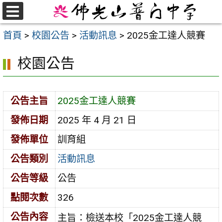
跳
至
選
首頁
>
校園公告
>
活動訊息
>
2025金工達人競賽
單
主
要
校園公告
內
容
區
公告主旨
2025金工達人競賽
發佈日期
2025 年 4 月 21 日
發佈單位
訓育組
公告類別
活動訊息
公告等級
公告
點閱次數
326
公告內容
主旨：檢送本校「2025金工達人競