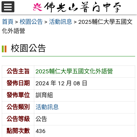
跳
至
選
首頁
>
校園公告
>
活動訊息
>
2025輔仁大學五國文
單
主
化外語營
要
內
校園公告
容
區
公告主旨
2025輔仁大學五國文化外語營
發佈日期
2024 年 12 月 08 日
發佈單位
訓育組
公告類別
活動訊息
公告等級
公告
點閱次數
436