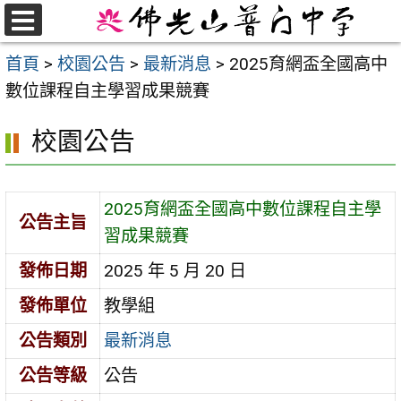
跳
至
選
首頁
>
校園公告
>
最新消息
>
2025育網盃全國高中
單
主
數位課程自主學習成果競賽
要
內
校園公告
容
區
2025育網盃全國高中數位課程自主學
公告主旨
習成果競賽
發佈日期
2025 年 5 月 20 日
發佈單位
教學組
公告類別
最新消息
公告等級
公告