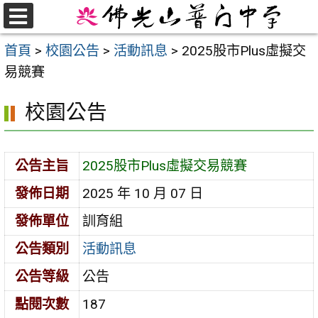
跳
至
選
首頁
>
校園公告
>
活動訊息
>
2025股市Plus虛擬交
單
主
易競賽
要
內
校園公告
容
區
公告主旨
2025股市Plus虛擬交易競賽
發佈日期
2025 年 10 月 07 日
發佈單位
訓育組
公告類別
活動訊息
公告等級
公告
點閱次數
187