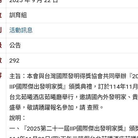
期
2025 年 9 月 22 日
位
訓育組
別
活動訊息
級
公告
數
292
容
主旨：本會與台灣國際發明得獎協會共同舉辦『20
IIP國際傑出發明家獎』頒獎典禮，訂於114年11月
台北茹曦酒店茹曦廳舉行，邀請國內外發明家、貴
盛舉，敬請踴躍報名參加，請 查照。
說明：
一、『2025第二十一屆IIP國際傑出發明家獎』