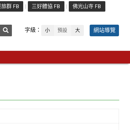
旅群 FB
三好體協 FB
佛光山寺 FB
送出
字級：
網站導覽
小
預設
大
搜
尋：