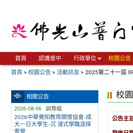
跳
至
主
要
內
容
區
首頁
認識普中
行政單位
校園公告
首頁
>
校園公告
>
活動訊息
>
2025第二十一屆 
校
相關公告
2026-08-06
訓育組
2026中華覺知教育關懷協會-成
公告主
大一日大學生-沉 浸式學職涯探
索營