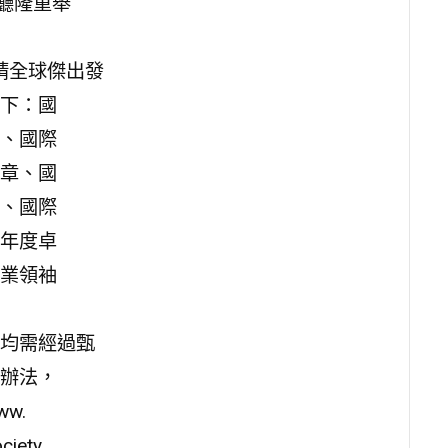
曦廳隆重舉
邀請全球傑出發
下：國
、國際
章、國
、國際
年度卓
業領袖
項均需經過甄
辦法，
w.
ety.