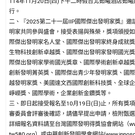
114年11月20日(四)下午二時假台北茹曦酒店茹
行。
二、『2025第二十一屆IIP國際傑出發明家獎』
明家共同參與盛會，接受表揚與殊榮，獎項頒授如
際傑出發明家名人堂、國際傑出發明家終身成就獎
生物科技創新卓越獎、國際傑出發明家發明國光獎
際傑出發明家學術國光獎章、國際學術創新卓越獎
創新發明菁英獎、國際傑出青少年發明家獎、國際
越發明家獎、美國達文西國際創新科技獎、全球企
崢嶸獎、國際學術‧企業創新金鑽獎等。
三、即日起接受報名至10月19日(日)止，所有獎
審委員會評審後確認，請儘早提出申請，檢附甄選
詳細報名資料請至台灣國際發明得獎協會網站（ww
tw580.org）或中華創新發明學會網站(www.innosoci