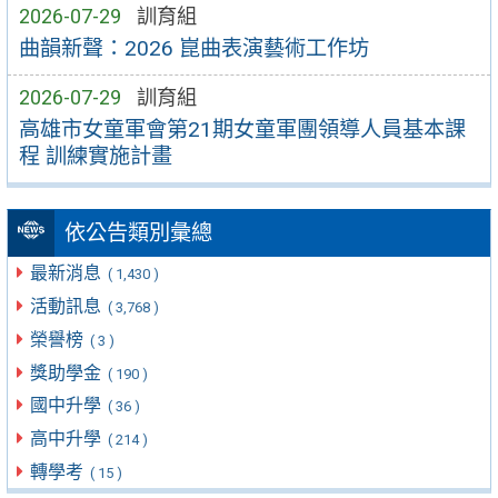
2026-07-29
訓育組
曲韻新聲：2026 崑曲表演藝術工作坊
2026-07-29
訓育組
高雄市女童軍會第21期女童軍團領導人員基本課
程 訓練實施計畫
依公告類別彙總
最新消息
( 1,430 )
活動訊息
( 3,768 )
榮譽榜
( 3 )
獎助學金
( 190 )
國中升學
( 36 )
高中升學
( 214 )
轉學考
( 15 )