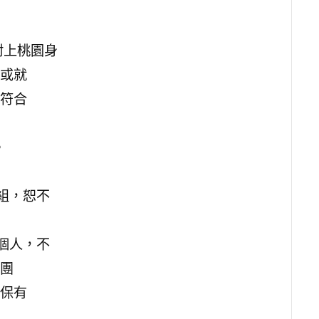
附上桃園身
或就
符合
。
組，恕不
個人，不
團
保有