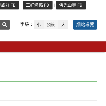
旅群 FB
三好體協 FB
佛光山寺 FB
送出
字級：
網站導覽
小
預設
大
搜
尋：