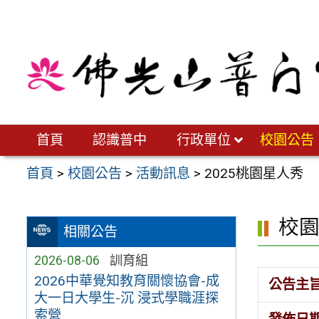
跳
至
主
要
內
容
區
首頁
認識普中
行政單位
校園公告
首頁
>
校園公告
>
活動訊息
>
2025桃園星人秀
校
相關公告
2026-08-06
訓育組
2026中華覺知教育關懷協會-成
公告主
大一日大學生-沉 浸式學職涯探
索營