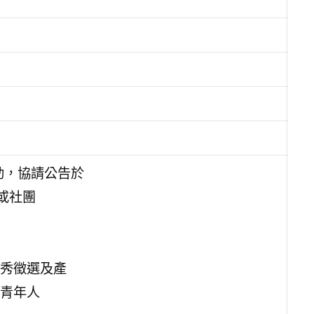
動，協請公告於
或社團
秀徵選及產
青年人