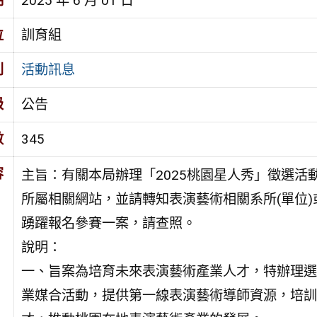
期
2025 年 6 月 01 日
位
訓育組
別
活動訊息
級
公告
數
345
容
主旨：有關本局辦理「2025桃園星人秀」徵選活
所屬相關網站，並請轉知表演藝術相關系所(單位)
踴躍報名參賽一案，請查照。
說明：
一、旨案為培育未來表演藝術產業人才，特辦理選
業媒合活動，提供第一線表演藝術導師資源，培訓