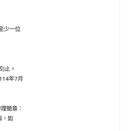
至少一位
四)止。
114年7月
辦理簡章：
參與，如