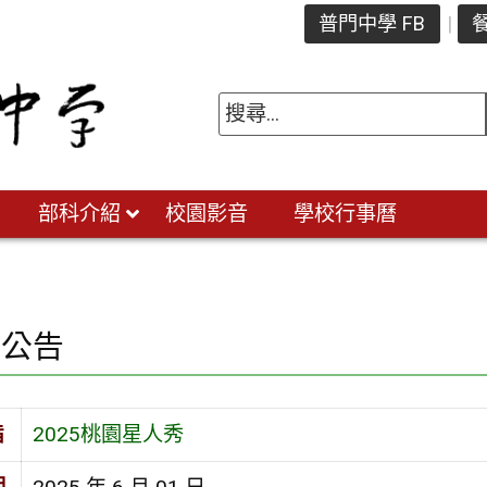
普門中學 FB
餐
部科介紹
校園影音
學校行事曆
園公告
旨
2025桃園星人秀