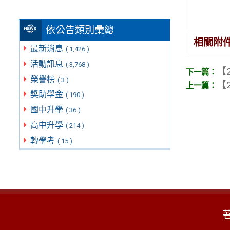
依公告類別彙總
相關附
最新消息
( 1,426 )
活動訊息
( 3,768 )
【2
榮譽榜
( 3 )
【2
獎助學金
( 190 )
國中升學
( 36 )
高中升學
( 214 )
轉學考
( 15 )