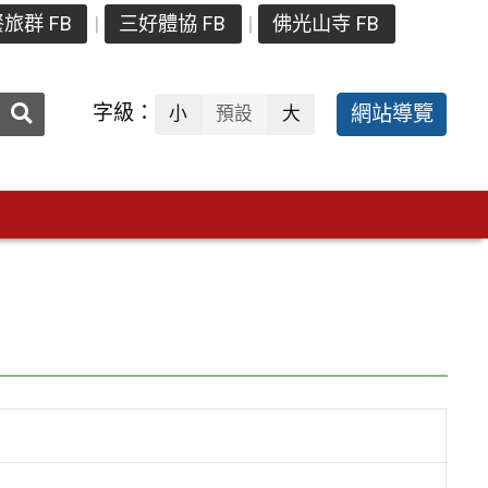
旅群 FB
三好體協 FB
佛光山寺 FB
送出
字級：
網站導覽
小
預設
大
搜
尋：