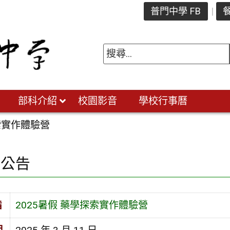
普門中學 FB
餐
部科介紹
校園影音
學校行事曆
探索實作體驗營
園公告
旨
2025暑假 藥學探索實作體驗營