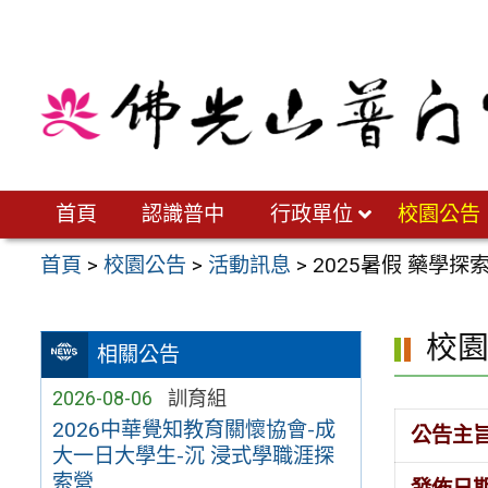
跳
至
主
要
內
容
區
首頁
認識普中
行政單位
校園公告
首頁
>
校園公告
>
活動訊息
>
2025暑假 藥學
校
相關公告
2026-08-06
訓育組
2026中華覺知教育關懷協會-成
公告主
大一日大學生-沉 浸式學職涯探
索營