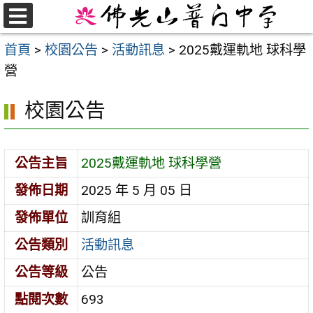
跳
至
選
首頁
>
校園公告
>
活動訊息
>
2025戴運軌地 球科學
單
主
營
要
內
校園公告
容
區
公告主旨
2025戴運軌地 球科學營
發佈日期
2025 年 5 月 05 日
發佈單位
訓育組
公告類別
活動訊息
公告等級
公告
點閱次數
693