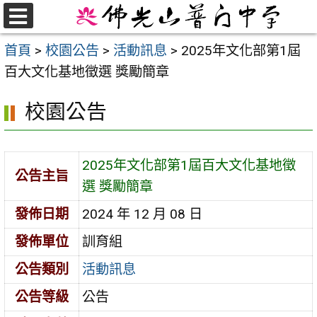
跳
至
選
首頁
>
校園公告
>
活動訊息
>
2025年文化部第1屆
單
主
百大文化基地徵選 獎勵簡章
要
內
校園公告
容
區
2025年文化部第1屆百大文化基地徵
公告主旨
選 獎勵簡章
發佈日期
2024 年 12 月 08 日
發佈單位
訓育組
公告類別
活動訊息
公告等級
公告