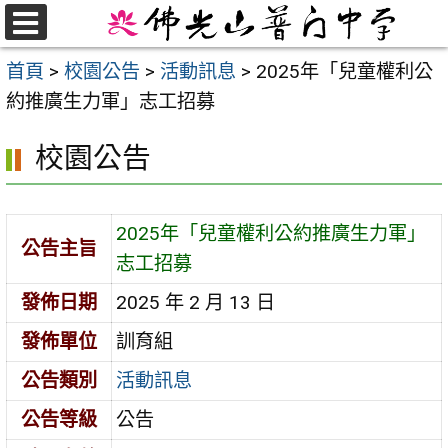
跳
至
選
首頁
>
校園公告
>
活動訊息
>
2025年「兒童權利公
單
主
約推廣生力軍」志工招募
要
內
校園公告
容
區
2025年「兒童權利公約推廣生力軍」
公告主旨
志工招募
發佈日期
2025 年 2 月 13 日
發佈單位
訓育組
公告類別
活動訊息
公告等級
公告