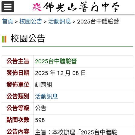
跳
至
選
首頁
>
校園公告
>
活動訊息
>
2025台中體驗營
單
主
要
校園公告
內
容
區
公告主旨
2025台中體驗營
發佈日期
2025 年 12 月 08 日
發佈單位
訓育組
公告類別
活動訊息
公告等級
公告
點閱次數
598
公告內容
主旨：本校辦理「2025台中體驗