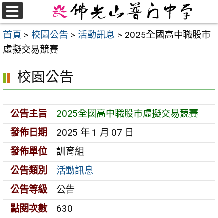
跳
至
選
首頁
>
校園公告
>
活動訊息
>
2025全國高中職股市
單
主
虛擬交易競賽
要
內
校園公告
容
區
公告主旨
2025全國高中職股市虛擬交易競賽
發佈日期
2025 年 1 月 07 日
發佈單位
訓育組
公告類別
活動訊息
公告等級
公告
點閱次數
630