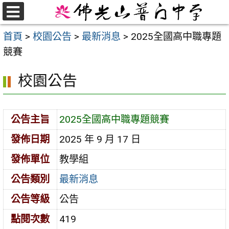
跳
至
選
首頁
>
校園公告
>
最新消息
>
2025全國高中職專題
單
主
競賽
要
內
校園公告
容
區
公告主旨
2025全國高中職專題競賽
發佈日期
2025 年 9 月 17 日
發佈單位
教學組
公告類別
最新消息
公告等級
公告
點閱次數
419