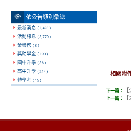
依公告類別彙總
最新消息
( 1,423 )
活動訊息
( 3,770 )
榮譽榜
( 3 )
獎助學金
( 190 )
國中升學
( 36 )
高中升學
( 214 )
相關附
轉學考
( 15 )
【2
【2