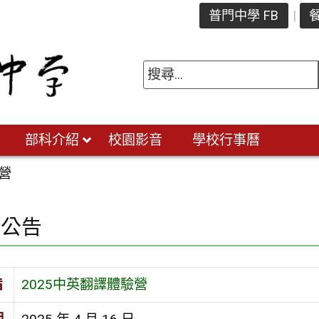
普門中學 FB
餐
部科介紹
校園影音
學校行事曆
驗營
園公告
旨
2025中英翻譯體驗營