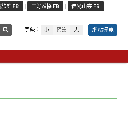
旅群 FB
三好體協 FB
佛光山寺 FB
送出
字級：
網站導覽
小
預設
大
搜
尋：