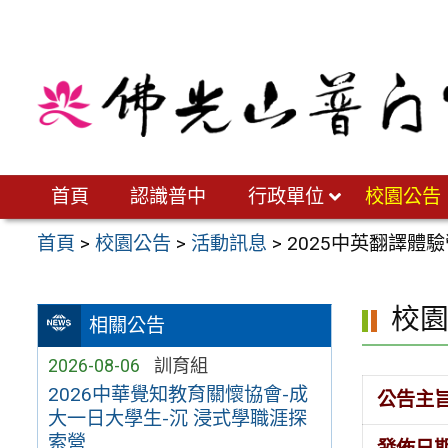
跳
至
主
要
內
容
區
首頁
認識普中
行政單位
校園公告
首頁
>
校園公告
>
活動訊息
>
2025中英翻譯體
校
相關公告
2026-08-06
訓育組
2026中華覺知教育關懷協會-成
公告主
大一日大學生-沉 浸式學職涯探
索營