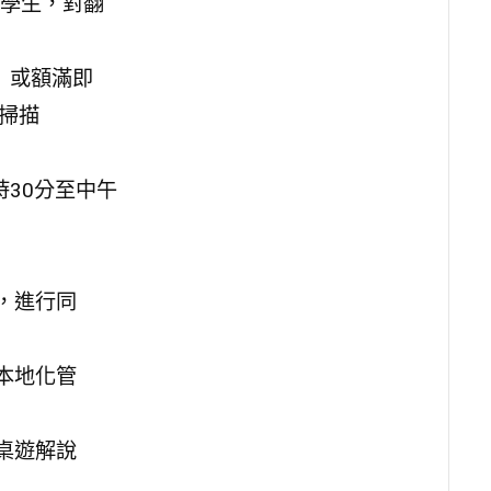
學生，對翻
）或額滿即
名掃描
時30分至中午
，進行同
本地化管
桌遊解說