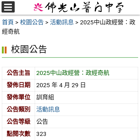
跳
至
選
首頁
>
校園公告
>
活動訊息
>
2025中山政經營：政
單
主
經奇航
要
內
校園公告
容
區
公告主旨
2025中山政經營：政經奇航
發佈日期
2025 年 4 月 29 日
發佈單位
訓育組
公告類別
活動訊息
公告等級
公告
點閱次數
323