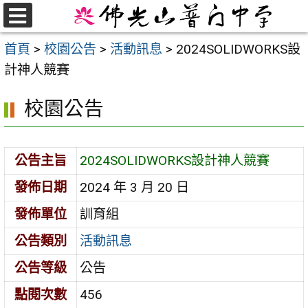
跳
至
選
首頁
>
校園公告
>
活動訊息
>
2024SOLIDWORKS設
單
主
計神人競賽
要
內
校園公告
容
區
公告主旨
2024SOLIDWORKS設計神人競賽
發佈日期
2024 年 3 月 20 日
發佈單位
訓育組
公告類別
活動訊息
公告等級
公告
點閱次數
456