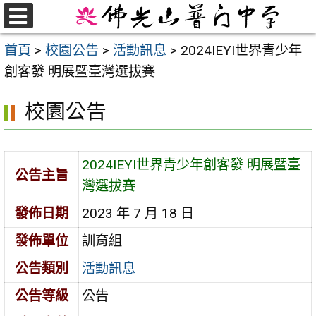
跳
至
選
首頁
>
校園公告
>
活動訊息
>
2024IEYI世界青少年
單
主
創客發 明展暨臺灣選拔賽
要
內
校園公告
容
區
2024IEYI世界青少年創客發 明展暨臺
公告主旨
灣選拔賽
發佈日期
2023 年 7 月 18 日
發佈單位
訓育組
公告類別
活動訊息
公告等級
公告