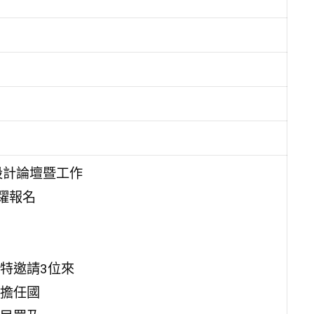
際設計論壇暨工作
躍報名
特邀請3位來
擔任國