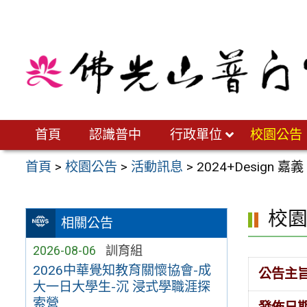
跳
至
主
要
內
容
區
首頁
認識普中
行政單位
校園公告
首頁
>
校園公告
>
活動訊息
>
2024+Design 
校
相關公告
2026-08-06
訓育組
2026中華覺知教育關懷協會-成
公告主
大一日大學生-沉 浸式學職涯探
索營