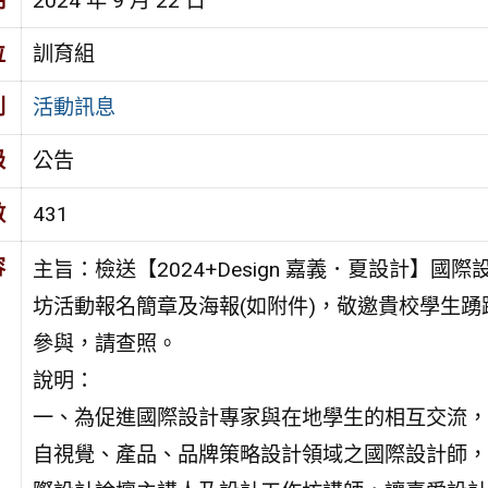
期
2024 年 9 月 22 日
位
訓育組
別
活動訊息
級
公告
數
431
容
主旨：檢送【2024+Design 嘉義．夏設計】國
坊活動報名簡章及海報(如附件)，敬邀貴校學生踴
參與，請查照。
說明：
一、為促進國際設計專家與在地學生的相互交流，
自視覺、產品、品牌策略設計領域之國際設計師，