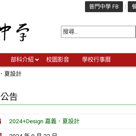
普門中學 FB
餐
部科介紹
校園影音
學校行事曆
嘉義．夏設計
園公告
旨
2024+Design 嘉義．夏設計