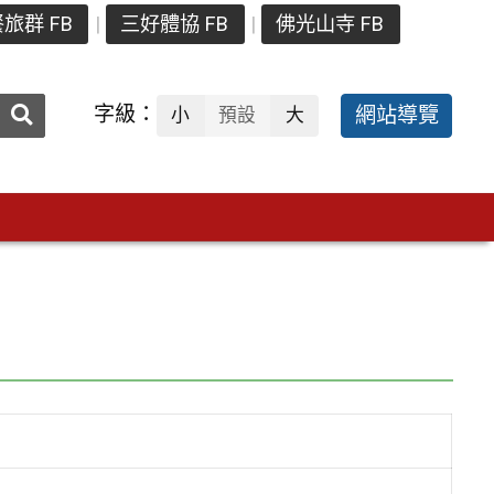
旅群 FB
三好體協 FB
佛光山寺 FB
送出
字級：
網站導覽
小
預設
大
搜
尋：