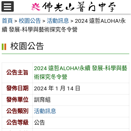
跳
至
選
首頁
>
校園公告
>
活動訊息
>
2024 遠哲ALOHA!永
單
主
續 發展-科學與藝術探究冬令營
要
內
校園公告
容
區
2024 遠哲ALOHA!永續 發展-科學與藝
公告主旨
術探究冬令營
發佈日期
2024 年 1 月 14 日
發佈單位
訓育組
公告類別
活動訊息
公告等級
公告