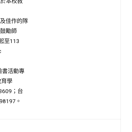
）於本校教
及佳作的隊
鼓勵師
至113
c
M，臉書活動專
校教育學
3609；台
8197。