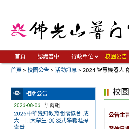
跳
至
主
要
內
容
區
首頁
認識普中
行政單位
校園公告
首頁
>
校園公告
>
活動訊息
>
2024 智慧機器人
校
相關公告
2026-08-06
訓育組
2026中華覺知教育關懷協會-成
公告主
大一日大學生-沉 浸式學職涯探
索營