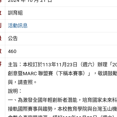
期
2024 年 10 月 21 日
位
訓育組
別
活動訊息
級
公告
數
460
容
主旨：本校訂於113年11月23日（週六）辦理「20
創意暨MARC 聯盟賽（下稱本賽事）」，敬請鼓
與，請查照。
說明：
一、為激發全國年輕創新者潛能，培育國家未來科
接軌國際賽事與趨勢，本校教育學院與台灣玉山機