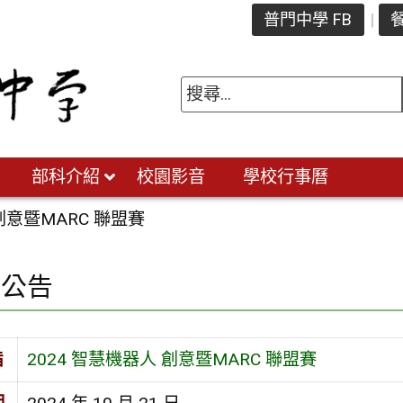
普門中學 FB
餐
部科介紹
校園影音
學校行事曆
 創意暨MARC 聯盟賽
園公告
旨
2024 智慧機器人 創意暨MARC 聯盟賽