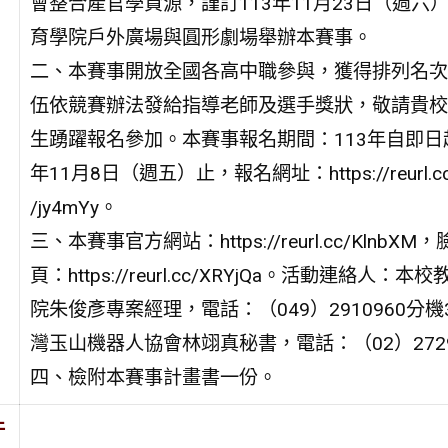
會整合產官學資源，謹訂113年11月23日（週六
育學院戶外廣場與圓形劇場舉辦本賽事。
二、本賽事開放全國各高中職參與，獲得排列名次
伍依競賽辦法發給指導老師及選手獎狀，敬請貴校
生踴躍報名參加。本賽事報名期間：113年自即日起
年11月8日（週五）止，報名網址：https://reurl.c
/jy4mYy。
三、本賽事官方網站：https://reurl.cc/KlnbX
頁：https://reurl.cc/XRYjQa。活動連絡人：本
院朱俊彥專案經理，電話：（049）2910960分機
灣玉山機器人協會林翊真秘書，電話：（02）2729
四、檢附本賽事計畫書一份。
件