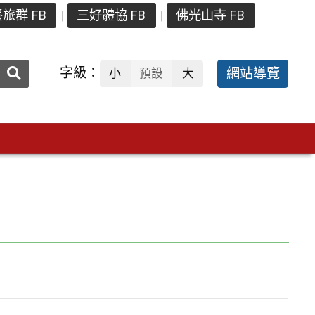
旅群 FB
三好體協 FB
佛光山寺 FB
送出
字級：
網站導覽
小
預設
大
搜
尋：