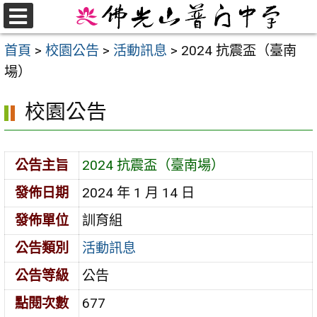
跳
至
選
首頁
>
校園公告
>
活動訊息
>
2024 抗震盃（臺南
單
主
場）
要
內
校園公告
容
區
公告主旨
2024 抗震盃（臺南場）
發佈日期
2024 年 1 月 14 日
發佈單位
訓育組
公告類別
活動訊息
公告等級
公告
點閱次數
677