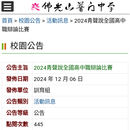
跳
至
選
首頁
>
校園公告
>
活動訊息
>
2024青聲說全國高中
單
主
職辯論比賽
要
內
校園公告
容
區
公告主旨
2024青聲說全國高中職辯論比賽
發佈日期
2024 年 12 月 06 日
發佈單位
訓育組
公告類別
活動訊息
公告等級
公告
點閱次數
445