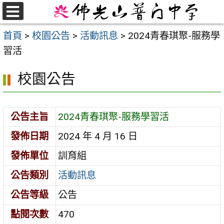
跳
至
選
首頁
>
校園公告
>
活動訊息
>
2024青春琪聚-服務學
單
主
習活
要
內
校園公告
容
區
公告主旨
2024青春琪聚-服務學習活
發佈日期
2024 年 4 月 16 日
發佈單位
訓育組
公告類別
活動訊息
公告等級
公告
點閱次數
470