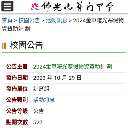
跳
至
選
首頁
>
校園公告
>
活動訊息
>
2024金車曙光寒假物
單
主
資贊助計 劃
要
內
校園公告
容
區
公告主旨
2024金車曙光寒假物資贊助計 劃
發佈日期
2023 年 10 月 29 日
發佈單位
訓育組
公告類別
活動訊息
公告等級
公告
點閱次數
527