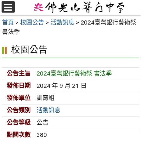
跳
至
選
首頁
>
校園公告
>
活動訊息
>
2024臺灣銀行藝術祭
單
主
書法季
要
內
校園公告
容
區
公告主旨
2024臺灣銀行藝術祭 書法季
發佈日期
2024 年 9 月 21 日
發佈單位
訓育組
公告類別
活動訊息
公告等級
公告
點閱次數
380