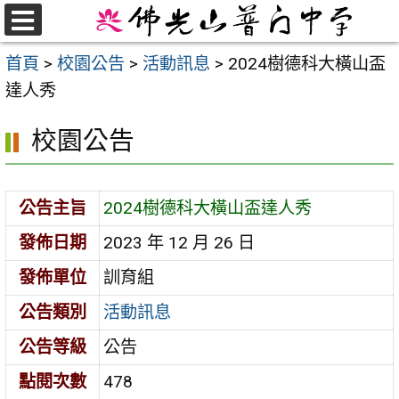
跳
至
選
首頁
>
校園公告
>
活動訊息
>
2024樹德科大橫山盃
單
主
達人秀
要
內
校園公告
容
區
公告主旨
2024樹德科大橫山盃達人秀
發佈日期
2023 年 12 月 26 日
發佈單位
訓育組
公告類別
活動訊息
公告等級
公告
點閱次數
478