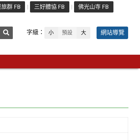
旅群 FB
三好體協 FB
佛光山寺 FB
送出
字級：
網站導覽
小
預設
大
搜
尋：