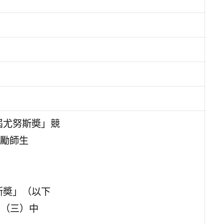
屆尤努斯奬」競
勵師生
斯奬」（以下
日（三）中