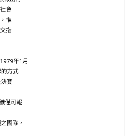
社會
，惟
交指
979年1月
隊的方式
級決賽
組織僅可報
項之團隊，