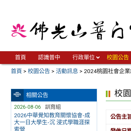
跳
至
主
要
內
容
區
首頁
認識普中
行政單位
校園公告
首頁
>
校園公告
>
活動訊息
>
2024桃園社會企
校
相關公告
2026-08-06
訓育組
2026中華覺知教育關懷協會-成
公告主
大一日大學生-沉 浸式學職涯探
索營