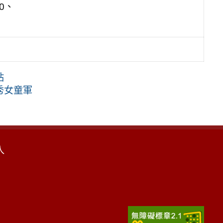
0、
站
秀女童軍
入