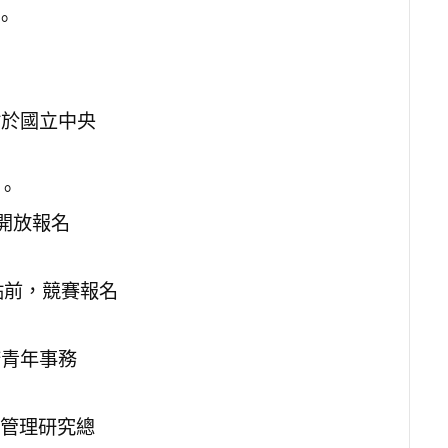
。
5點於國立中央
點。
m，開放報名
2點前，競賽報名
府青年事務
管理研究總