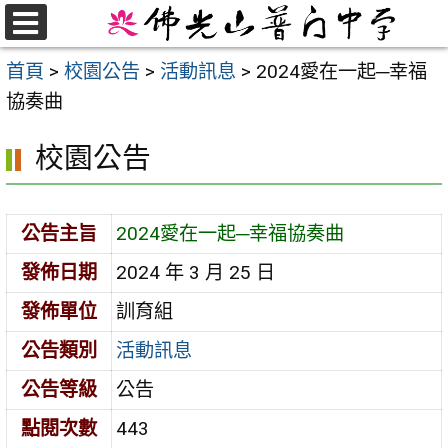
跳
至
選
首頁
>
校園公告
>
活動訊息
>
2024愛在一起─幸福
單
主
協奏曲
要
內
校園公告
容
區
公告主旨
2024愛在一起─幸福協奏曲
發佈日期
2024 年 3 月 25 日
發佈單位
訓育組
公告類別
活動訊息
公告等級
公告
點閱次數
443