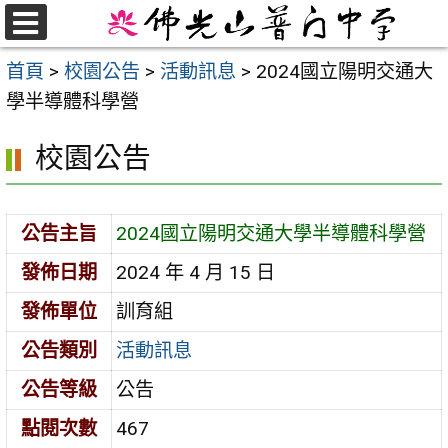
跳
至
選
首頁
>
校園公告
>
活動訊息
>
2024國立陽明交通大
單
主
學半導體科學營
要
內
校園公告
容
區
公告主旨
2024國立陽明交通大學半導體科學營
發佈日期
2024 年 4 月 15 日
發佈單位
訓育組
公告類別
活動訊息
公告等級
公告
點閱次數
467