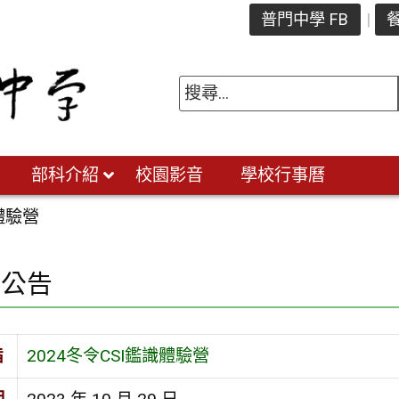
普門中學 FB
餐
部科介紹
校園影音
學校行事曆
識體驗營
園公告
旨
2024冬令CSI鑑識體驗營