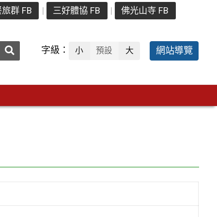
旅群 FB
三好體協 FB
佛光山寺 FB
送出
字級：
網站導覽
小
預設
大
搜
尋：