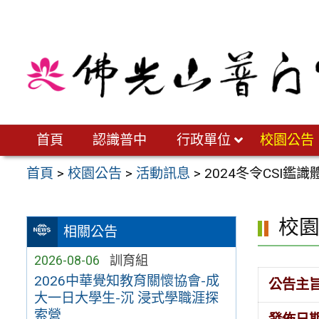
跳
至
主
要
內
容
區
首頁
認識普中
行政單位
校園公告
首頁
>
校園公告
>
活動訊息
>
2024冬令CSI鑑
校
相關公告
2026-08-06
訓育組
2026中華覺知教育關懷協會-成
公告主
大一日大學生-沉 浸式學職涯探
索營