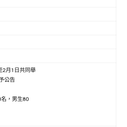
至2月1日共同舉
惠予公告
0名，男生80