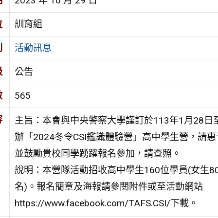
期
2023 年 10 月 29 日
位
訓育組
別
活動訊息
級
公告
數
565
容
主旨：本會與中央警察大學謹訂於113年1月28日
辦「2024冬令CSI鑑識體驗營」高中學生營，請
並鼓勵貴校同學踴躍報名參加，請查照。
說明：本營隊活動招收高中學生160位學員(女生8
名)。報名簡章及海報請參閱附件或至活動網站
https://www.facebook.com/TAFS.CSI/下載。