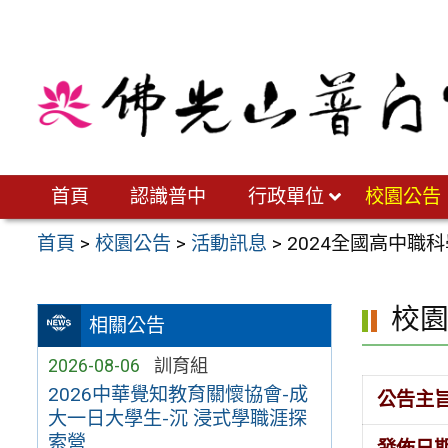
跳
至
主
要
內
容
區
首頁
認識普中
行政單位
校園公告
首頁
>
校園公告
>
活動訊息
>
2024全國高中職
校
相關公告
2026-08-06
訓育組
2026中華覺知教育關懷協會-成
公告主
大一日大學生-沉 浸式學職涯探
索營