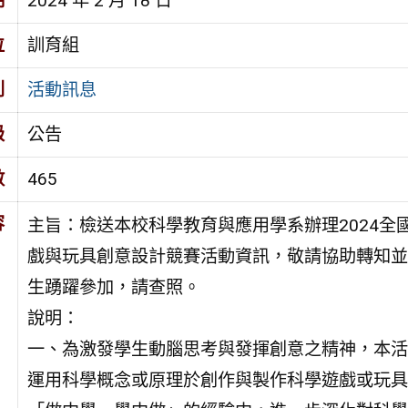
期
2024 年 2 月 18 日
位
訓育組
別
活動訊息
級
公告
數
465
容
主旨：檢送本校科學教育與應用學系辦理2024全
戲與玩具創意設計競賽活動資訊，敬請協助轉知並
生踴躍參加，請查照。
說明：
一、為激發學生動腦思考與發揮創意之精神，本活
運用科學概念或原理於創作與製作科學遊戲或玩具