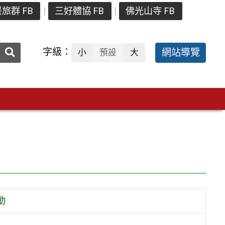
旅群 FB
三好體協 FB
佛光山寺 FB
送出
字級：
網站導覽
小
預設
大
搜
尋：
動