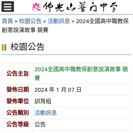
跳
至
選
首頁
>
校園公告
>
活動訊息
>
2024全國高中職教保
單
主
創意說演故事 競賽
要
內
校園公告
容
區
2024全國高中職教保創意說演故事 競
公告主旨
賽
發佈日期
2024 年 1 月 07 日
發佈單位
訓育組
公告類別
活動訊息
公告等級
公告