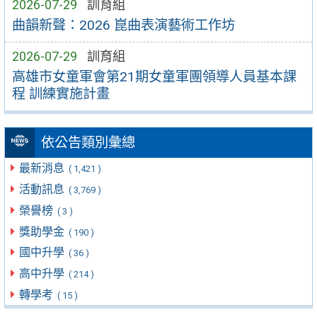
2026-07-29
訓育組
曲韻新聲：2026 崑曲表演藝術工作坊
2026-07-29
訓育組
高雄市女童軍會第21期女童軍團領導人員基本課
程 訓練實施計畫
依公告類別彙總
最新消息
( 1,421 )
活動訊息
( 3,769 )
榮譽榜
( 3 )
獎助學金
( 190 )
國中升學
( 36 )
高中升學
( 214 )
轉學考
( 15 )