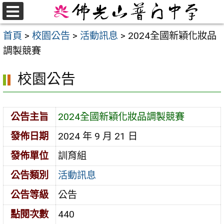
跳
至
選
首頁
>
校園公告
>
活動訊息
>
2024全國新穎化妝品
單
主
調製競賽
要
內
校園公告
容
區
公告主旨
2024全國新穎化妝品調製競賽
發佈日期
2024 年 9 月 21 日
發佈單位
訓育組
公告類別
活動訊息
公告等級
公告
點閱次數
440