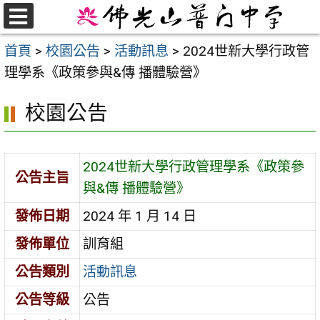
跳
至
選
首頁
>
校園公告
>
活動訊息
>
2024世新大學行政管
單
主
理學系《政策參與&傳 播體驗營》
要
內
校園公告
容
區
2024世新大學行政管理學系《政策參
公告主旨
與&傳 播體驗營》
發佈日期
2024 年 1 月 14 日
發佈單位
訓育組
公告類別
活動訊息
公告等級
公告