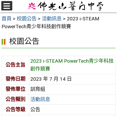
跳
至
選
首頁
>
校園公告
>
活動訊息
>
2023 i-STEAM
單
主
PowerTech青少年科技創作競賽
要
內
校園公告
容
區
2023 i-STEAM PowerTech青少年科技
公告主旨
創作競賽
發佈日期
2023 年 7 月 14 日
發佈單位
訓育組
公告類別
活動訊息
公告等級
公告