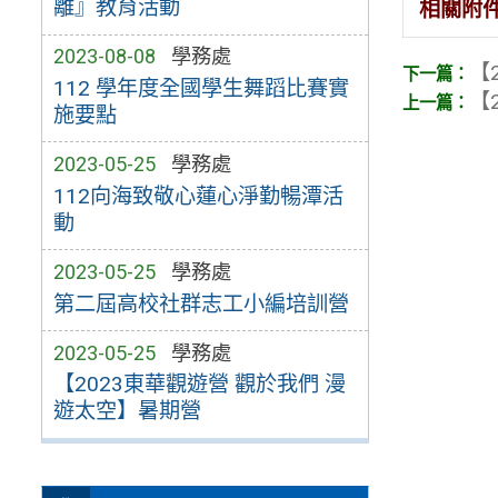
離』教育活動
相關附
2023-08-08
學務處
【2
112 學年度全國學生舞蹈比賽實
【2
施要點
2023-05-25
學務處
112向海致敬心蓮心淨勤暢潭活
動
2023-05-25
學務處
第二屆高校社群志工小編培訓營
2023-05-25
學務處
【2023東華觀遊營 觀於我們 漫
遊太空】暑期營