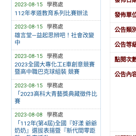
發佈日
2023-08-15
學務處
112年孝道教育系列比賽辦法
發佈單
2023-08-15
學務處
公告類
雄言堂—益起思辨吧！社會改變
中
公告等
2023-08-15
學務處
點閱次
2023全國大專化工E車創意競賽
暨高中職巴克球組裝 競賽
公告內
2023-08-15
學務處
「2023高科大青藝獎典藏徵件比
賽
2023-08-08
學務處
「112年(第4屆)全國『好漾 爺爺
奶奶』選拔表揚暨『新代間零距