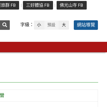
旅群 FB
三好體協 FB
佛光山寺 FB
送出
字級：
網站導覽
小
預設
大
搜
尋：
訓營