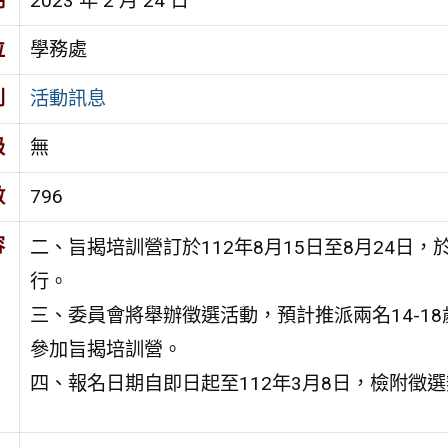
期
2023 年 2 月 24 日
位
學務處
別
活動訊息
級
無
數
796
容
二、旨揭培訓營訂於112年8月15日至8月24日，
行。
三、委員會將舉辦徵選活動，預計推派兩名14-1
參加旨揭培訓營。
四、報名日期自即日起至112年3月8日，檢附徵選辦法網址： 