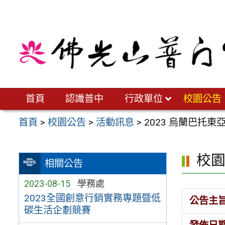
跳
至
主
要
內
容
區
首頁
認識普中
行政單位
校園公告
首頁
>
校園公告
>
活動訊息
>
2023 烏蘭巴托
校
相關公告
2023-08-15
學務處
2023全國創意行銷實務專題暨低
公告主
碳生活企劃競賽