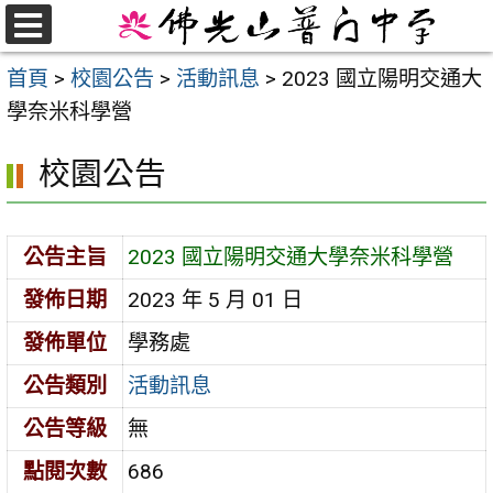
跳
至
選
首頁
>
校園公告
>
活動訊息
>
2023 國立陽明交通大
單
主
學奈米科學營
要
內
校園公告
容
區
公告主旨
2023 國立陽明交通大學奈米科學營
發佈日期
2023 年 5 月 01 日
發佈單位
學務處
公告類別
活動訊息
公告等級
無
點閱次數
686