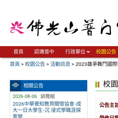
跳
至
主
要
內
容
區
首頁
認識普中
行政單位
校園公告
首頁
>
校園公告
>
活動訊息
>
2023雄爭舞鬥國
校
相關公告
2026-08-06
訓育組
2026中華覺知教育關懷協會-成
公告主
大一日大學生-沉 浸式學職涯探
索營