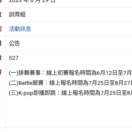
期
2023 年 6 月 29 日
位
訓育組
別
活動訊息
級
公告
數
527
容
(一)排舞賽事：線上初賽報名時間為6月12日至7
(二)Battle競賽：線上報名時間為7月25日至8月2
(三)K-pop即播即跳：線上報名時間為7月25日至8