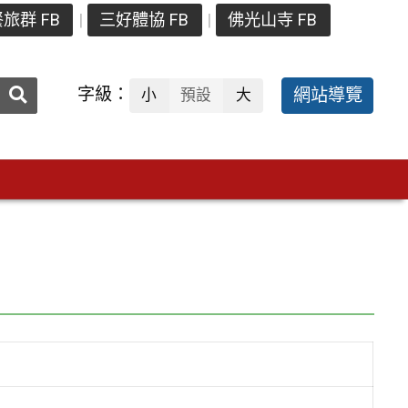
旅群 FB
三好體協 FB
佛光山寺 FB
送出
字級：
網站導覽
小
預設
大
搜
尋：