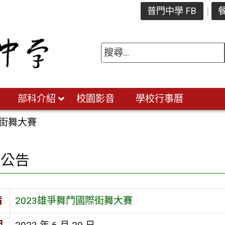
普門中學 FB
餐
部科介紹
校園影音
學校行事曆
際街舞大賽
園公告
旨
2023雄爭舞鬥國際街舞大賽