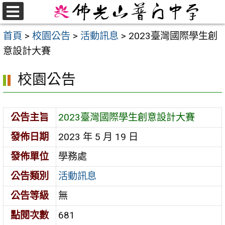
跳
至
選
首頁
>
校園公告
>
活動訊息
>
2023臺灣國際學生創
單
主
意設計大賽
要
內
校園公告
容
區
公告主旨
2023臺灣國際學生創意設計大賽
發佈日期
2023 年 5 月 19 日
發佈單位
學務處
公告類別
活動訊息
公告等級
無
點閱次數
681