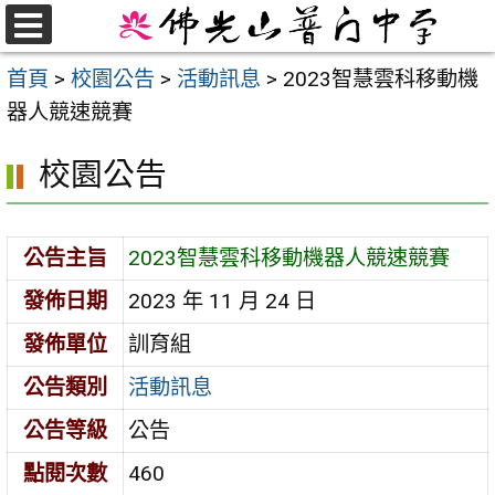
跳
至
選
首頁
>
校園公告
>
活動訊息
>
2023智慧雲科移動機
單
主
器人競速競賽
要
內
校園公告
容
區
公告主旨
2023智慧雲科移動機器人競速競賽
發佈日期
2023 年 11 月 24 日
發佈單位
訓育組
公告類別
活動訊息
公告等級
公告
點閱次數
460