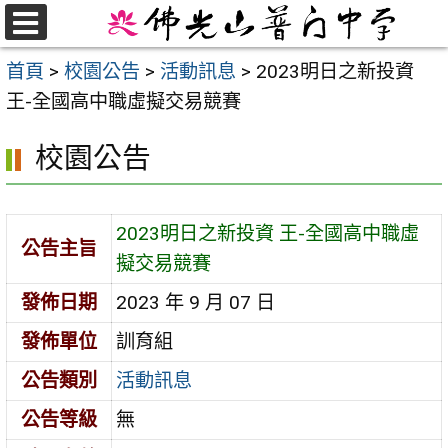
跳
至
選
首頁
>
校園公告
>
活動訊息
>
2023明日之新投資
單
主
王-全國高中職虛擬交易競賽
要
內
校園公告
容
區
2023明日之新投資 王-全國高中職虛
公告主旨
擬交易競賽
發佈日期
2023 年 9 月 07 日
發佈單位
訓育組
公告類別
活動訊息
公告等級
無