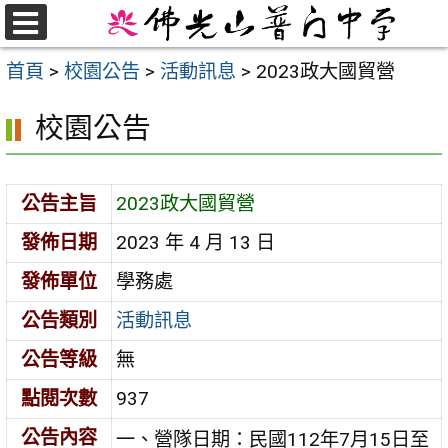
跳
至
選
首頁
>
校園公告
>
活動訊息
>
2023政大國貿營
單
主
要
校園公告
內
容
區
公告主旨
2023政大國貿營
發佈日期
2023 年 4 月 13 日
發佈單位
學務處
公告類別
活動訊息
公告等級
無
點閱次數
937
公告內容
一、營隊日期：民國112年7月15日至