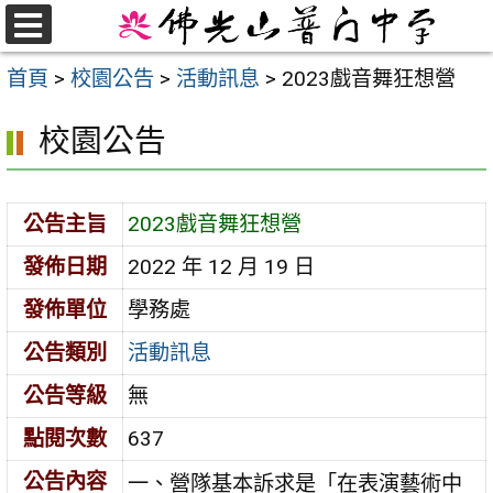
跳
至
選
首頁
>
校園公告
>
活動訊息
>
2023戲音舞狂想營
單
主
要
校園公告
內
容
區
公告主旨
2023戲音舞狂想營
發佈日期
2022 年 12 月 19 日
發佈單位
學務處
公告類別
活動訊息
公告等級
無
點閱次數
637
公告內容
一、營隊基本訴求是「在表演藝術中