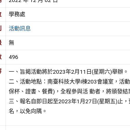
期
2022 年 12 月 02 日
位
學務處
別
活動訊息
級
無
數
496
容
一、旨揭活動將於2023年2月11日(星期六)舉辦。
二、活動地點：南臺科技大學I棟203會議室，活動
保杯、證書、餐費)，全程參與活 動者，將頒發結
三、報名自即日起至2023年1月27日(星期五)止
名，以免向隅。