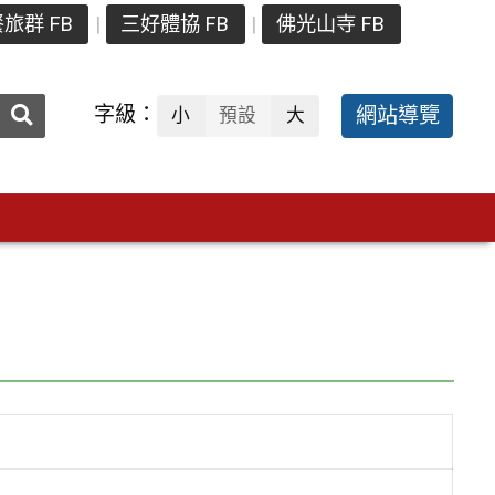
旅群 FB
三好體協 FB
佛光山寺 FB
送出
字級：
網站導覽
小
預設
大
搜
尋：