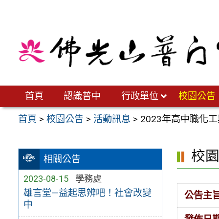
跳
至
主
要
內
容
區
首頁
認識普中
行政單位
校園公告
首頁
>
校園公告
>
活動訊息
>
2023年高中職化
校
相關公告
2023-08-15
學務處
雄言堂—益起思辨吧！社會改變
公告主
中