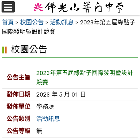
跳
至
選
首頁
>
校園公告
>
活動訊息
>
2023年第五屆綠點子
單
主
國際發明暨設計競賽
要
內
校園公告
容
區
2023年第五屆綠點子國際發明暨設計
公告主旨
競賽
發佈日期
2023 年 5 月 01 日
發佈單位
學務處
公告類別
活動訊息
公告等級
無